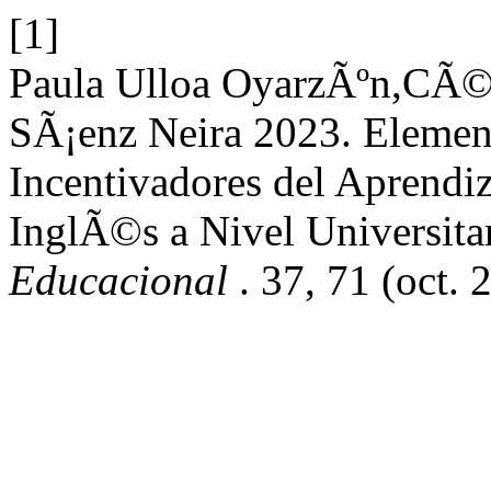
[1]
Paula Ulloa OyarzÃºn,CÃ
SÃ¡enz Neira 2023. Elemen
Incentivadores del Aprendi
InglÃ©s a Nivel Universita
Educacional
. 37, 71 (oct. 