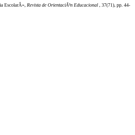
cia EscolarÂ»,
Revista de OrientaciÃ³n Educacional
, 37(71), pp. 44-