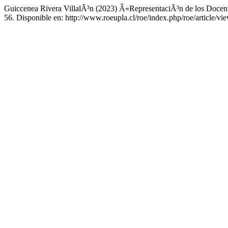
Guiccenea Rivera VillalÃ³n (2023) Â«RepresentaciÃ³n de los Docente
56. Disponible en: http://www.roeupla.cl/roe/index.php/roe/article/v