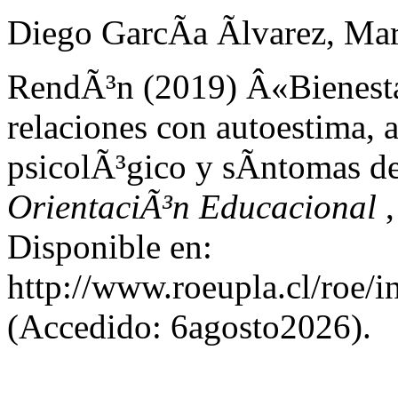
Diego GarcÃ­a Ãlvarez, Ma
RendÃ³n (2019) Â«Bienestar
relaciones con autoestima, a
psicolÃ³gico y sÃ­ntomas 
OrientaciÃ³n Educacional
Disponible en:
http://www.roeupla.cl/roe/i
(Accedido: 6agosto2026).