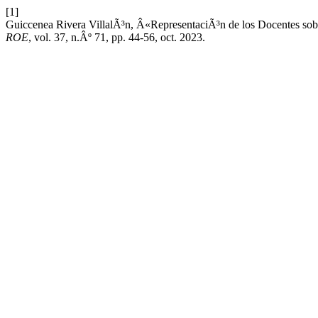
[1]
Guiccenea Rivera VillalÃ³n, Â«RepresentaciÃ³n de los Docentes sobre
ROE
, vol. 37, n.Âº 71, pp. 44-56, oct. 2023.