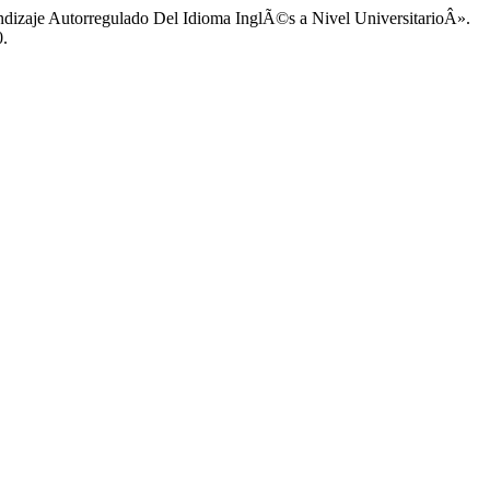
zaje Autorregulado Del Idioma InglÃ©s a Nivel UniversitarioÂ».
0.