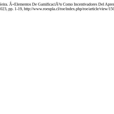
a. Â«Elementos De GamificaciÃ³n Como Incentivadores Del Aprendi
2023, pp. 1-19, http://www.roeupla.cl/roe/index.php/roe/article/view/15