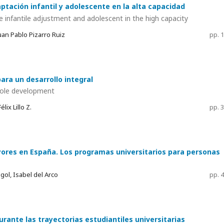
aptación infantil y adolescente en la alta capacidad
e infantile adjustment and adolescent in the high capacity
uan Pablo Pizarro Ruiz
pp. 
ara un desarrollo integral
whole development
lix Lillo Z.
pp. 
yores en España. Los programas universitarios para personas
ol, Isabel del Arco
pp. 
urante las trayectorias estudiantiles universitarias