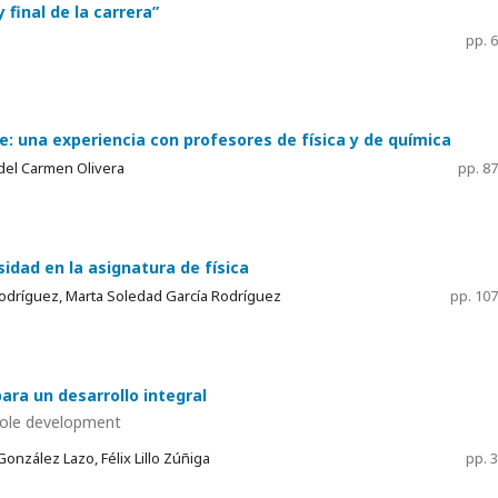
 final de la carrera”
pp. 
: una experiencia con profesores de física y de química
 del Carmen Olivera
pp. 8
rsidad en la asignatura de física
Rodríguez, Marta Soledad García Rodríguez
pp. 10
ara un desarrollo integral
whole development
onzález Lazo, Félix Lillo Zúñiga
pp. 