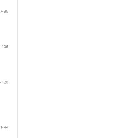
67-86
7-106
7-120
31-44